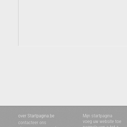
over Startpagina.be
Mijn startpagina
voeg uw website toe
contacteer ons