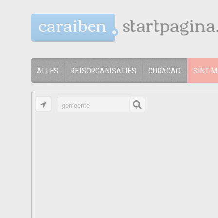
caraiben
ALLES
REISORGANISATIES
CURACAO
SINT-