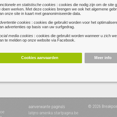
unctionele en statistische cookies
: cookies die nodig zijn om de site 
belasting, exclusief dit, exclusief d
e doen werken. Met deze cookies brengen we ook het algemene gebr
mooie autodeals vliegen je om de
an onze site in kaart met geanonimiseerde data.
maar onderaan de streep ben je 
het dubbele kwijt !
meer...
dvertentie cookies
: cookies die gebruikt worden voor het optimaliser
an advertenties op basis van uw surfgedrag.
+599.670 70 80
ocial media cookies
: cookies die gebruikt worden wanneer u zich we
an te melden op onze website via Facebook.
Cookies aanvaarden
Meer info
aanverwante pagina's
© 2026 Breakpoi
toe
latijns-amerika.startpagina.be