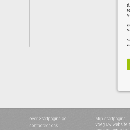
f
t
v
a
v
s
a
over Startpagina.be
Mijn startpagina
voeg uw website 
contacteer ons