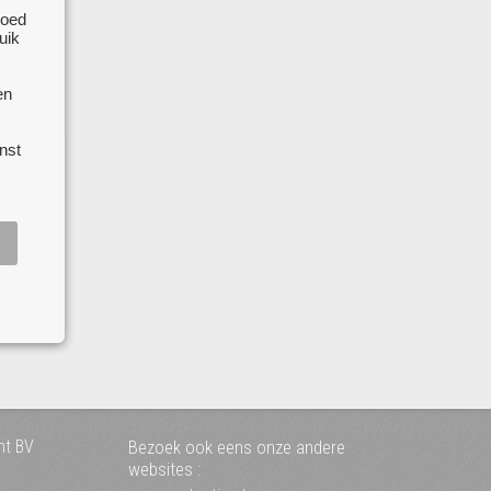
goed
at.. de
uik
 oren
vaak
en
nst
nt BV
Bezoek ook eens onze andere
websites :