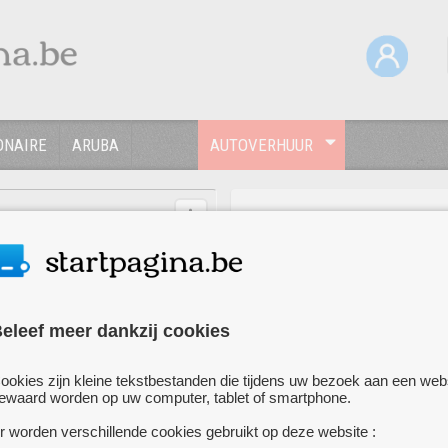
ONAIRE
ARUBA
AUTOVERHUUR
eleef meer dankzij cookies
OKE CARS CURACAO
ookies zijn kleine tekstbestanden die tijdens uw bezoek aan een web
JULIANADORP, CURACAO
•
AN
ewaard worden op uw computer, tablet of smartphone.
Vroegboekkortingen,
hoogseizoenprijzen, vage toeslag
r worden verschillende cookies gebruikt op deze website :
prijzen exclusief verzekering, exc