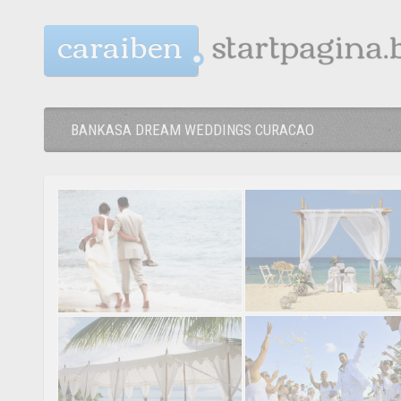
caraiben
BANKASA DREAM WEDDINGS CURACAO